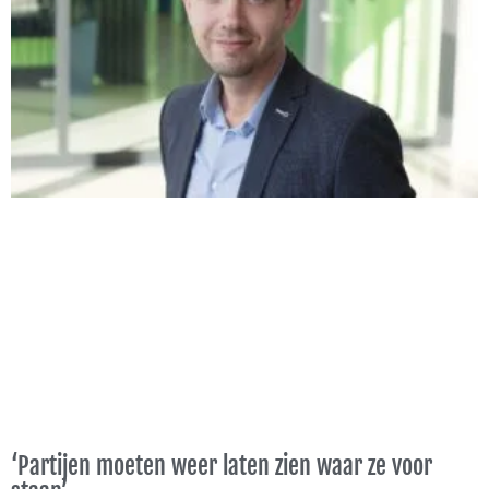
n
n
n
n
n
a
a
a
a
a
‘Partijen moeten weer laten zien waar ze voor