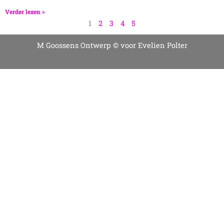
Verder lezen »
1
2
3
4
5
M Goossens Ontwerp
© voor Evelien Polter