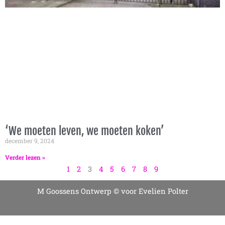
‘We moeten leven, we moeten koken’
december 9, 2024
Verder lezen »
1
2
3
4
5
6
7
8
9
M Goossens Ontwerp
© voor Evelien Polter