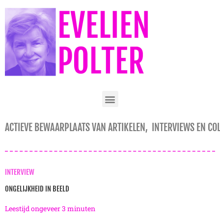
Ga
naar
de
inhoud
ACTIEVE BEWAARPLAATS VAN ARTIKELEN, INTERVIEWS EN CO
INTERVIEW
ONGELIJKHEID IN BEELD
Leestijd ongeveer
3
minuten