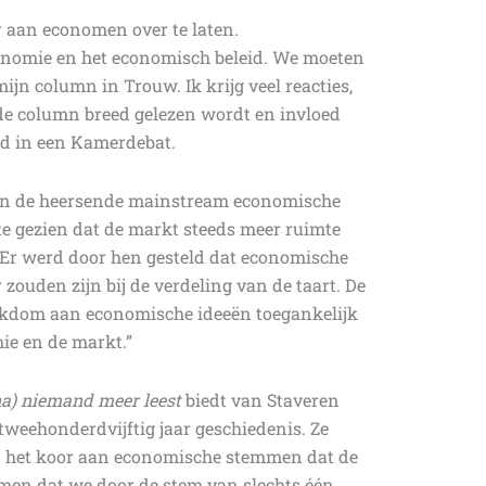
r aan economen over te laten.
onomie en het economisch beleid. We moeten
ijn column in Trouw. Ik krijg veel reacties,
t de column breed gelezen wordt en invloed
ld in een Kamerdebat.
 aan de heersende mainstream economische
te gezien dat de markt steeds meer ruimte
 Er werd door hen gesteld dat economische
r zouden zijn bij de verdeling van de taart. De
rijkdom aan economische ideeën toegankelijk
ie en de markt.”
na) niemand meer leest
biedt van Staveren
tweehonderdvijftig jaar geschiedenis. Ze
aar het koor aan economische stemmen dat de
men dat we door de stem van slechts één