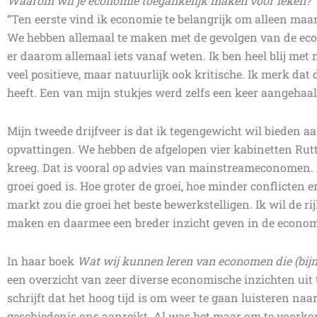
Waarom wil je economie toegankelijk maken voor leken?
“Ten eerste vind ik economie te belangrijk om alleen maa
We hebben allemaal te maken met de gevolgen van de ec
er daarom allemaal iets vanaf weten. Ik ben heel blij met m
veel positieve, maar natuurlijk ook kritische. Ik merk da
heeft. Een van mijn stukjes werd zelfs een keer aangehaa
Mijn tweede drijfveer is dat ik tegengewicht wil bieden
opvattingen. We hebben de afgelopen vier kabinetten Rut
kreeg. Dat is vooral op advies van mainstreameconomen.
groei goed is. Hoe groter de groei, hoe minder conflicten e
markt zou die groei het beste bewerkstelligen. Ik wil de 
maken en daarmee een breder inzicht geven in de econom
In haar boek
Wat wij kunnen leren van economen die (bij
een overzicht van zeer diverse economische inzichten uit 
schrijft dat het hoog tijd is om weer te gaan luisteren n
geschiedenis ons aanreikt. Al was het maar om te voorko