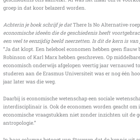
groep in dat koor belazerd worden.
Achterin je boek schrijf je dat
There Is No Alternative-roep
economische ideeën die de geschiedenis heeft voortgebrac
een veel te eenzijdig beeld neerzetten. Is dit de kern is va
“Ja dat klopt. Een heleboel economen hebben geen flauw
Robinson of Karl Marx hebben geschreven. Op middelbare s
economisch onderwijs afgelopen veertig jaar vernauwd to
studeren aan de Erasmus Universiteit was er nog één ho
jaar later was die weg.
Daarbij is economische wetenschap een sociale wetenschap
interdisciplinair is. Ook de economen worden geacht om in
economische vraagstukken niet zonder inzichten uit de ge
antropologie.”
In haar columns betoogt van Staveren dat de kennis uit a