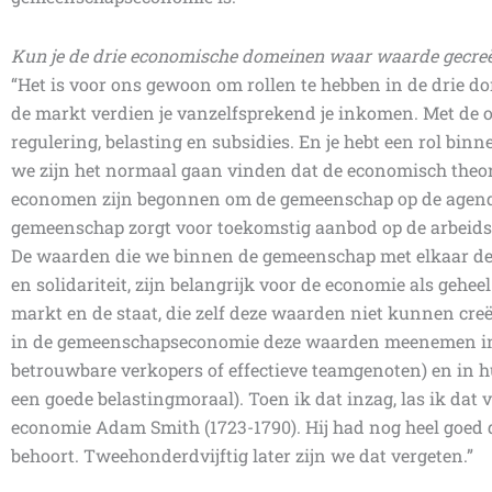
Kun je de drie economische domeinen waar waarde gecreë
“Het is voor ons gewoon om rollen te hebben in de drie 
de markt verdien je vanzelfsprekend je inkomen. Met de 
regulering, belasting en subsidies. En je hebt een rol bin
we zijn het normaal gaan vinden dat de economisch theori
economen zijn begonnen om de gemeenschap op de agenda t
gemeenschap zorgt voor toekomstig aanbod op de arbeids
De waarden die we binnen de gemeenschap met elkaar dele
en solidariteit, zijn belangrijk voor de economie als gehee
markt en de staat, die zelf deze waarden niet kunnen creë
in de gemeenschapseconomie deze waarden meenemen in h
betrouwbare verkopers of effectieve teamgenoten) en in hu
een goede belastingmoraal). Toen ik dat inzag, las ik dat 
economie Adam Smith (1723-1790). Hij had nog heel goed
behoort. Tweehonderdvijftig later zijn we dat vergeten.”