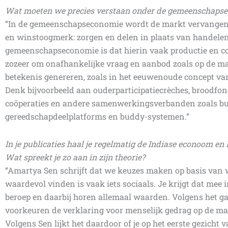
Wat moeten we precies verstaan onder de gemeenschaps
“In de gemeenschapseconomie wordt de markt vervange
en winstoogmerk: zorgen en delen in plaats van handelen
gemeenschapseconomie is dat hierin vaak productie en co
zozeer om onafhankelijke vraag en aanbod zoals op de 
betekenis genereren, zoals in het eeuwenoude concept v
Denk bijvoorbeeld aan ouderparticipatiecrèches, broodfon
coöperaties en andere samenwerkingsverbanden zoals buu
gereedschapdeelplatforms en buddy-systemen.”
In je publicaties haal je regelmatig de Indiase econoom e
Wat spreekt je zo aan in zijn theorie?
“Amartya Sen schrijft dat we keuzes maken op basis van 
waardevol vinden is vaak iets sociaals. Je krijgt dat mee i
beroep en daarbij horen allemaal waarden. Volgens het 
voorkeuren de verklaring voor menselijk gedrag op de mar
Volgens Sen lijkt het daardoor of je op het eerste gezicht