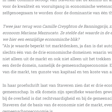
voor de kwaliteit en vooruitgang in economische wetensch
zelfgenoegzaam te worden door de dominantie van één th
Twee jaar terug won Camille Creyghton de Banningprijs, zi
econoom Mariana Mazzucato. Ze stelde dat waarde in de eco
we hier een eenzijdige economische blik?
“Als je waarde beperkt tot marktdenken, ja dan is dat aut
slechts één van de drie economische domeinen waarin wa
niet alleen uit de markt en ook niet alleen uit het trekke
een derde domein, namelijk de gemeenschapseconomie. En 
van die markt, ten gunste van kapitaal en ten koste van al
In haar proefschrift laat van Staveren zien dat er drie e
gemeenschap. In elk domein zijn specifieke waarden gewort
bij de overheid is dat rechtvaardigheid en bij de gemeens
Staveren dat de basis van de economie niet de markt, eve
gemeenschapseconomie is.