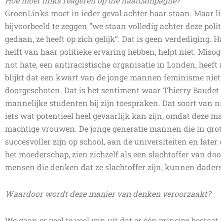
Hoe moet links reageren op die haatcampagne?
GroenLinks moet in ieder geval achter haar staan. Maar l
bijvoorbeeld te zeggen ”we staan volledig achter deze pol
gedaan, ze heeft op zich gelijk”. Dat is geen verdediging. H
helft van haar politieke ervaring hebben, helpt niet. Miso
not hate, een antiracistische organisatie in Londen, heef
blijkt dat een kwart van de jonge mannen feminisme niet a
doorgeschoten. Dat is het sentiment waar Thierry Baudet z
mannelijke studenten bij zijn toespraken. Dat soort van
iets wat potentieel heel gevaarlijk kan zijn, omdat deze
machtige vrouwen. De jonge generatie mannen die in grot
succesvoller zijn op school, aan de universiteiten en later
het moederschap, zien zichzelf als een slachtoffer van do
mensen die denken dat ze slachtoffer zijn, kunnen dade
Waardoor wordt deze manier van denken veroorzaakt?
We gaan er veel te veel van uit dat er één principe bestaat