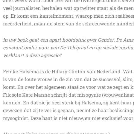
alle tweets wordt door 10% van de twittergebruikers verzo
veel journalisten herhalen wat op twitter staat als de men
op. Er komt een kantelmoment, waarop men zich realiseert:
meerderheid, maar de stem van de schreeuwende minder
In uw boek gaat een apart hoofdstuk over Gender. De Am
constant onder vuur van De Telegraaf en op sociale media 
verklaart u deze agressie?
Femke Halsema is de Hillary Clinton van Nederland. Wat ik
is van de foute vrouw in de zin van dat ze succesvol, sli
komt. En over het algemeen staat ze voor wat ze zegt en kra
Filosofe Kate Manne schrijft dat misogynie (vrouwenhaat)
kennen. En dat zie je heel sterk bij Halsema, zij kent haar 
gewezen dat zij te ver is gegaan, neemt ze haar beslissinge
mysoginist. Deze haat is niet nieuw, en niet exclusief voor 