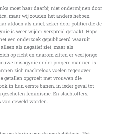
inks moet haar daarbij niet ondermijnen door
itica, maar wij zouden het anders hebben
aar afdoen als naïef, zeker door politici die de
gynie is weer wijder verspreid geraakt. Hope
t net een onderzoek gepubliceerd waaruit
lleen als negatief ziet, maar als
ich op richt en daarom zitten er veel jonge
 nieuwe misogynie onder jongere mannen is
 mannen zich machteloos voelen tegenover
e getallen opgroeit met vrouwen die
 ook in hun eerste banen, in ieder geval tot
orgeschoten feminisme. En slachtoffers,
rs van geweld worden.
 ter verklaring van de werkelijkheid. Het