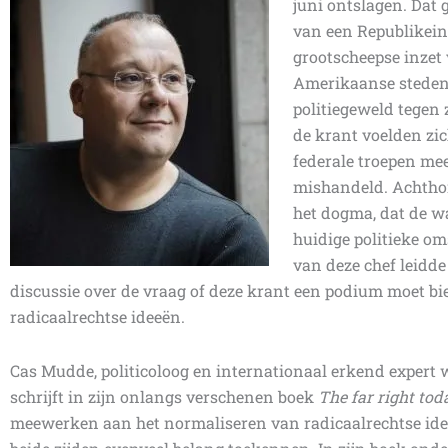
juni ontslagen. Dat 
van een Republikeins
grootscheepse inzet 
Amerikaanse steden 
politiegeweld tegen
de krant voelden zic
federale troepen me
mishandeld. Achtho
het dogma, dat de wa
huidige politieke om
van deze chef leidd
discussie over de vraag of deze krant een podium moet b
radicaalrechtse ideeën.
Cas Mudde, politicoloog en internationaal erkend expert w
schrijft in zijn onlangs verschenen boek
The far right tod
meewerken aan het normaliseren van radicaalrechtse ide