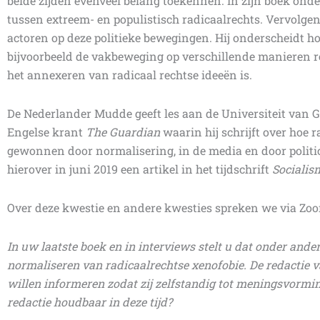
beide zijden evenveel belang toekennen. In zijn boek onde
tussen extreem- en populistisch radicaalrechts. Vervolgen
actoren op deze politieke bewegingen. Hij onderscheidt ho
bijvoorbeeld de vakbeweging op verschillende manieren re
het annexeren van radicaal rechtse ideeën is.
De Nederlander Mudde geeft les aan de Universiteit van 
Engelse krant
The Guardian
waarin hij schrijft over hoe 
gewonnen door normalisering, in de media en door politic
hierover in juni 2019 een artikel in het tijdschrift
Sociali
Over deze kwestie en andere kwesties spreken we via Zo
In uw laatste boek en in interviews stelt u dat onder and
normaliseren van radicaalrechtse xenofobie. De redactie va
willen informeren zodat zij zelfstandig tot meningsvormi
redactie houdbaar in deze tijd?