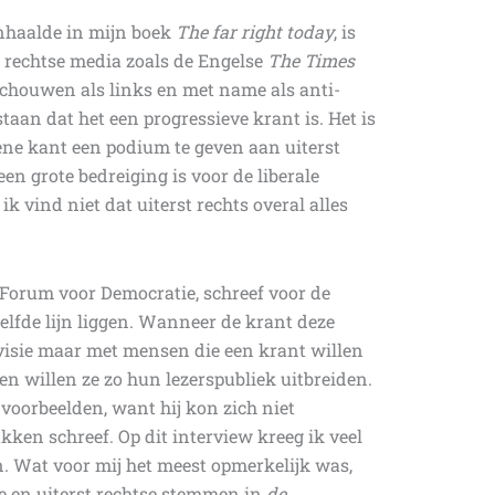
haalde in mijn boek
The far right today
, is
 rechtse media zoals de Engelse
The Times
schouwen als links en met name als anti-
staan dat het een progressieve krant is. Het is
ene kant een podium te geven aan uiterst
en grote bedreiging is voor de liberale
k vind niet dat uiterst rechts overal alles
 Forum voor Democratie, schreef voor de
elfde lijn liggen. Wanneer de krant deze
 visie maar met mensen die een krant willen
n en willen ze zo hun lezerspubliek uitbreiden.
 voorbeelden, want hij kon zich niet
kken schreef. Op dit interview kreeg ik veel
n. Wat voor mij het meest opmerkelijk was,
e en uiterst rechtse stemmen in
de