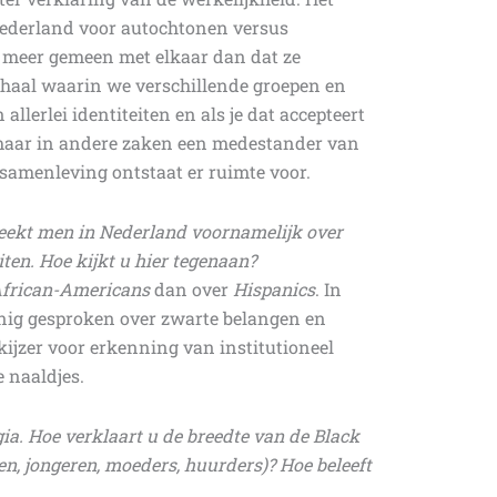
n Nederland voor autochtonen versus
l meer gemeen met elkaar dan dat ze
rhaal waarin we verschillende groepen en
llerlei identiteiten en als je dat accepteert
 maar in andere zaken een medestander van
 samenleving ontstaat er ruimte voor.
reekt men in Nederland voornamelijk over
iten. Hoe kijkt u hier tegenaan?
frican-Americans
dan over
Hispanics
. In
inig gesproken over zwarte belangen en
ekijzer voor erkenning van institutioneel
ne naaldjes.
ia. Hoe verklaart u de breedte van de Black
en, jongeren, moeders, huurders)? Hoe beleeft