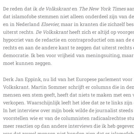
De reden dat ik
de Volkskrant
en
The New York Times
aan
dat islamofobe stemmen niet alleen onderdeel zijn van de
en in Nederland
Elsevier,
maar in kranten die zichzelf be
uiterst rechts.
De Volkskrant
heeft zich er altijd op voorge
hypocriet van de redactie en contraproductief om aan de 
rechts en aan de andere kant te zeggen dat uiterst rechts e
democratie. Ik ben voor vrijheid van meningsuiting, maar i
moet kunnen zeggen.
Derk Jan Eppink, nu lid van het Europese parlement voor
Volkskrant. Martin Sommer schrijft er columns die in dez
mensen een stem geeft, heeft dat niets te maken met een
verkopen. Waarschijnlijk leeft het idee dat ze te links zij
In het interview over mijn boek wilde de journalist steeds
voorstellen wie er van de columnisten radicaalrechtse stu
meer reacties op dan andere interviews die ik heb gegeve
was dat zoveel mensen niet konden zien dat er islamofob