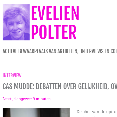
Ga
naar
de
inhoud
ACTIEVE BEWAARPLAATS VAN ARTIKELEN, INTERVIEWS EN CO
INTERVIEW
CAS MUDDE: DEBATTEN OVER GELIJKHEID, O
Leestijd ongeveer
9
minuten
De chef van de opin