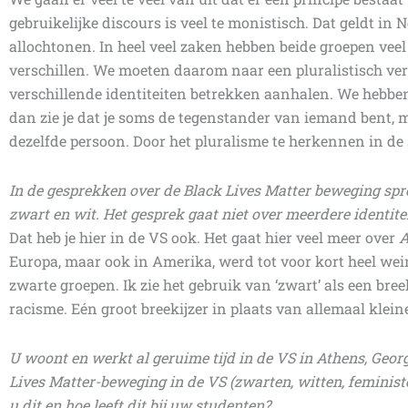
gebruikelijke discours is veel te monistisch. Dat geldt i
allochtonen. In heel veel zaken hebben beide groepen vee
verschillen. We moeten daarom naar een pluralistisch ve
verschillende identiteiten betrekken aanhalen. We hebben a
dan zie je dat je soms de tegenstander van iemand bent,
dezelfde persoon. Door het pluralisme te herkennen in de
In de gesprekken over de Black Lives Matter beweging sp
zwart en wit. Het gesprek gaat niet over meerdere identite
Dat heb je hier in de VS ook. Het gaat hier veel meer over
A
Europa, maar ook in Amerika, werd tot voor kort heel we
zwarte groepen. Ik zie het gebruik van ‘zwart’ als een bre
racisme. Eén groot breekijzer in plaats van allemaal klei
U woont en werkt al geruime tijd in de VS in Athens, Georg
Lives Matter-beweging in de VS (zwarten, witten, feminist
u dit en hoe leeft dit bij uw studenten?